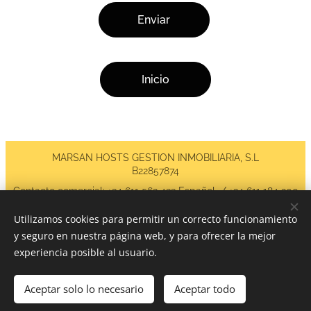
Enviar
Inicio
MARSAN HOSTS GESTION INMOBILIARIA, S.L
B22857874
Contacto comercial: +34 611 562 433 Español / +34 611 184 200
English / Email: info@marsanhosts.com
Administración: +34 611 981 879 / Email:
Utilizamos cookies para permitir un correcto funcionamiento
agarcia@marsanhosts.com
y seguro en nuestra página web, y para ofrecer la mejor
Cookies
experiencia posible al usuario.
Idiomas
Aceptar solo lo necesario
Aceptar todo
Español
English