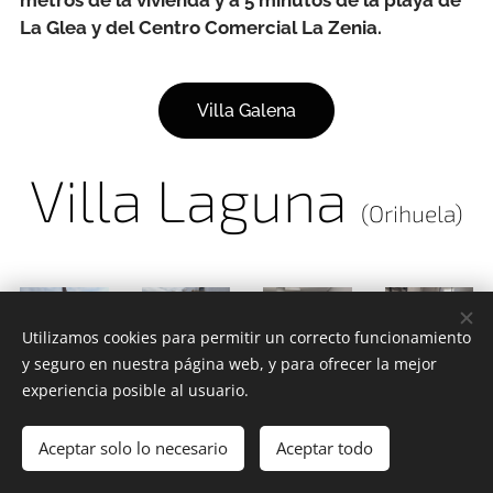
La Glea y del Centro Comercial La Zenia.
Villa Galena
Villa Laguna
(Orihuela)
Utilizamos cookies para permitir un correcto funcionamiento
y seguro en nuestra página web, y para ofrecer la mejor
experiencia posible al usuario.
5 huéspedes, 3 dormitorios, 2 baños, aire
Aceptar solo lo necesario
Aceptar todo
acondicionado, tv satélite, piscina comunitaria, jardin,
wifi. Situado en una tranquila urbanización